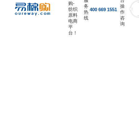
服
台
购-
务
操
纺织
400 669 1551
热
作
原料
线
咨
电商
询
平
台！